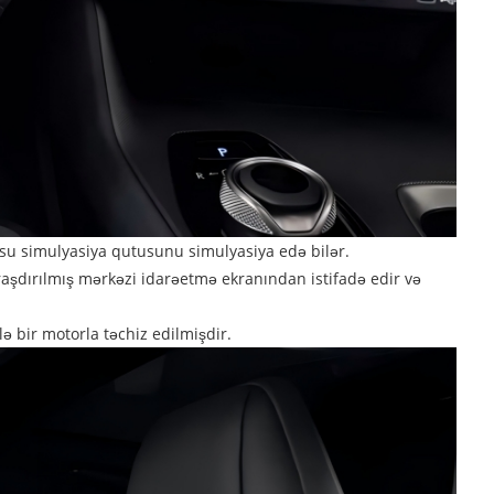
tusu simulyasiya qutusunu simulyasiya edə bilər.
uraşdırılmış mərkəzi idarəetmə ekranından istifadə edir və
 bir motorla təchiz edilmişdir.