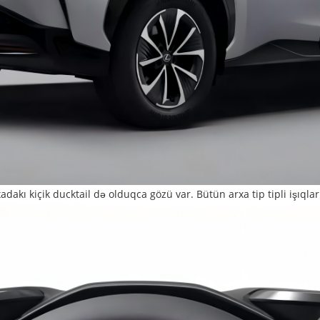
adakı kiçik ducktail də olduqca gözü var. Bütün arxa tip tipli işıql