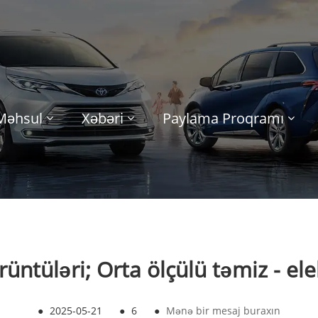
Məhsul
Xəbəri
Paylama Proqramı
üntüləri; Orta ölçülü təmiz - ele
●
2025-05-21
●
6
●
Mənə bir mesaj buraxın