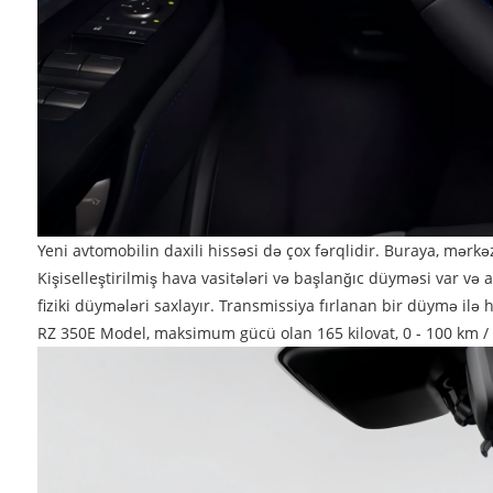
Yeni avtomobilin daxili hissəsi də çox fərqlidir. Buraya, mər
Kişiselleştirilmiş hava vasitələri və başlanğıc düyməsi var və
fiziki düymələri saxlayır. Transmissiya fırlanan bir düymə ilə h
RZ 350E Model, maksimum gücü olan 165 kilovat, 0 - 100 km / s