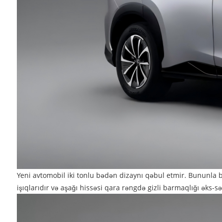
Yeni avtomobil iki tonlu bədən dizaynı qəbul etmir. Bununla bir
işıqlarıdır və aşağı hissəsi qara rəngdə gizli barmaqlığı əks