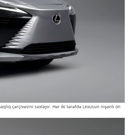
aqlıq çərçivəsini saxlayır. Hər iki tərəfdə Lexusun nişanlı ön