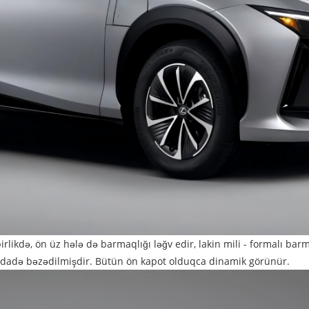
likdə, ön üz hələ də barmaqlığı ləğv edir, lakin mili - formalı barm
-sədadə bəzədilmişdir. Bütün ön kapot olduqca dinamik görünür.