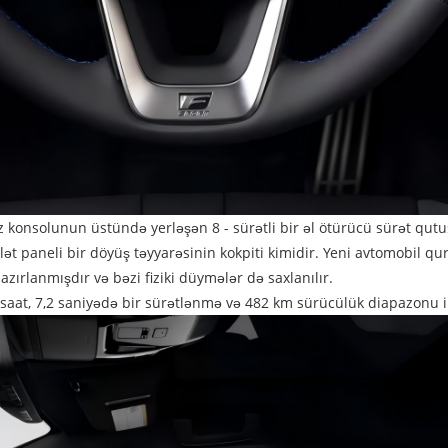
kəz konsolunun üstündə yerləşən 8 - sürətli bir əl ötürücü sürət qu
 alət paneli bir döyüş təyyarəsinin kokpiti kimidir. Yeni avtomobil q
azırlanmışdır və bəzi fiziki düymələr də saxlanılır.
aat, 7,2 saniyədə bir sürətlənmə və 482 km sürücülük diapazonu ilə