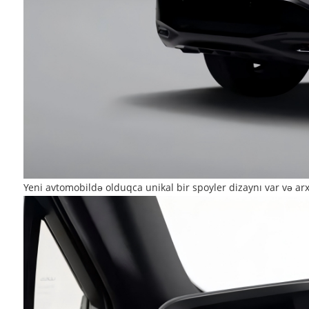
Yeni avtomobildə olduqca unikal bir spoyler dizaynı var və arx