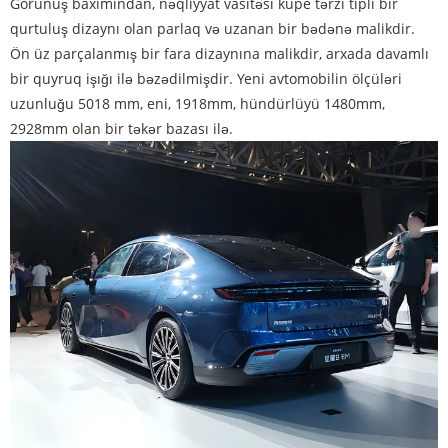
Görünüş baxımından, nəqliyyat vasitəsi kupe tərzi tipli bir
qurtuluş dizaynı olan parlaq və uzanan bir bədənə malikdir.
Ön üz parçalanmış bir fara dizaynına malikdir, arxada davamlı
bir quyruq işığı ilə bəzədilmişdir. Yeni avtomobilin ölçüləri
uzunluğu 5018 mm, eni, 1918mm, hündürlüyü 1480mm,
2928mm olan bir təkər bazası ilə.