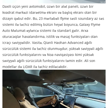
Daxili üçün yeni avtomobil, üzən bir alət paneli, üzən bir
kvadrat mərkəzi idarəetmə ekranı və başlıq ekranı olan bir
dizayn qəbul edir. Bu, 23 mərtəbəli flyme səsli soundary az səs
sistemi ilə təchiz edilmiş bütün heyət boyunca, Galaxy Flyme
Auto Məlumat-əyləncə sistemi ilə standart gəlir. Arxa
oturacaqlar havalandırma, istilik və masaj funksiyaları olan
icraçı səviyyəlidir. Vasitə, Qianli Haohan Advanced ağıllı
sürücülük sistemi ilə təchiz olunmuşdur, yüksək səviyyəli ağıllı
sürücülük funksiyalarını və Noa naviqasiyası kimi yüksək
səviyyəli ağıllı sürücülük funksiyalarını təmin edir. Ali son
modellər də LiDAR ilə təchiz ediləcəkdir.