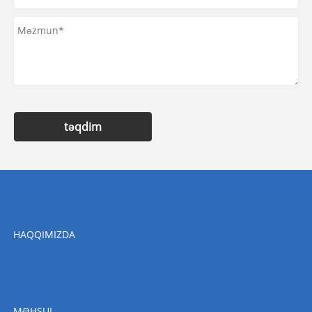
təqdim
HAQQIMIZDA
MƏHSUL