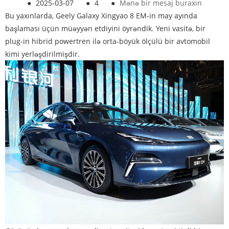
●
2025-03-07
●
4
●
Mənə bir mesaj buraxın
Bu yaxınlarda, Geely Galaxy Xingyao 8 EM-in may ayında
başlaması üçün müəyyən etdiyini öyrəndik. Yeni vasitə, bir
plug-in hibrid powertren ilə orta-böyük ölçülü bir avtomobil
kimi yerləşdirilmişdir.