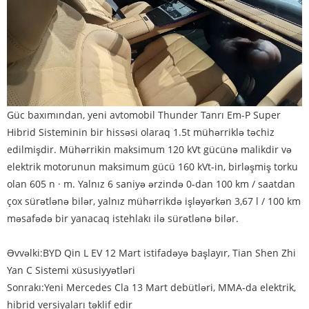
Güc baxımından, yeni avtomobil Thunder Tanrı Em-P Super
Hibrid Sisteminin bir hissəsi olaraq 1.5t mühərriklə təchiz
edilmişdir. Mühərrikin maksimum 120 kVt gücünə malikdir və
elektrik motorunun maksimum gücü 160 kVt-in, birləşmiş torku
olan 605 n · m. Yalnız 6 saniyə ərzində 0-dan 100 km / saatdan
çox sürətlənə bilər, yalnız mühərrikdə işləyərkən 3,67 l / 100 km
məsafədə bir yanacaq istehlakı ilə sürətlənə bilər.
Əvvəlki:
BYD Qin L EV 12 Mart istifadəyə başlayır, Tian Shen Zhi
Yan C Sistemi xüsusiyyətləri
Sonrakı:
Yeni Mercedes Cla 13 Mart debütləri, MMA-da elektrik,
hibrid versiyaları təklif edir