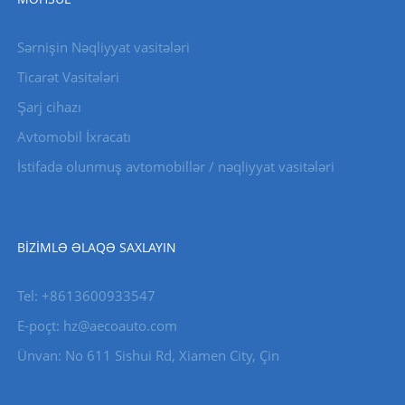
Sərnişin Nəqliyyat vasitələri
Ticarət Vasitələri
Şarj cihazı
Avtomobil İxracatı
İstifadə olunmuş avtomobillər / nəqliyyat vasitələri
BIZIMLƏ ƏLAQƏ SAXLAYIN
Tel: +8613600933547
E-poçt:
hz@aecoauto.com
Ünvan: No 611 Sishui Rd, Xiamen City, Çin