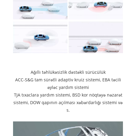
Ağıllı təhlükəsizlik dəstəkli sürücülük
ACC-S&G tam sürətli adaptiv kruiz sistemi, EBA təcili
əyləc yardım sistemi
TJA tıxaclara yardım sistemi, BSD kor nöqtəyə nəzarət
sistemi, DOW qapının açılması xəbərdarlığı sistemi və
s.