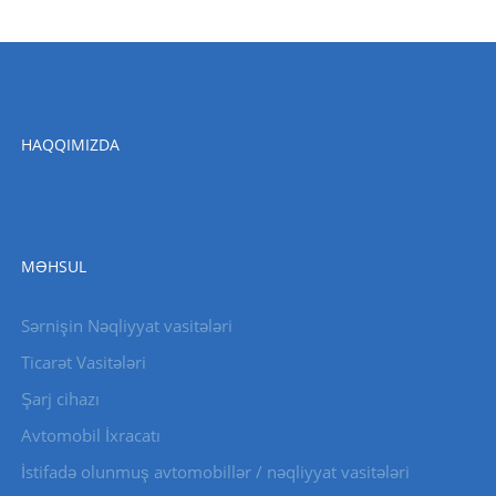
HAQQIMIZDA
MƏHSUL
Sərnişin Nəqliyyat vasitələri
Ticarət Vasitələri
Şarj cihazı
Avtomobil İxracatı
İstifadə olunmuş avtomobillər / nəqliyyat vasitələri