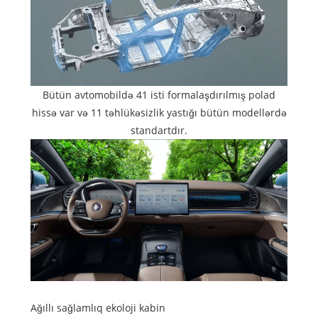
Bütün avtomobildə 41 isti formalaşdırılmış polad
hissə var və 11 təhlükəsizlik yastığı bütün modellərdə
standartdır.
Ağıllı sağlamlıq ekoloji kabin