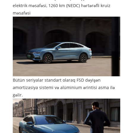
elektrik məsafəsi, 1260 km (NEDC) hərtərəfli kruiz
məsafəsi
Bütün seriyalar standart olaraq FSD dəyişən
amortizasiya sistemi və alüminium ərintisi asma ilə
gəlir.