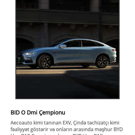
BID O Dmi Çempionu
Aecoauto kimi tanınan EXV, Çində təchizatçı kimi
fəaliyyət göstərir və onların arasında məşhur BYD