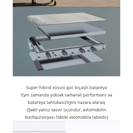
Super hibrid xüsusi güc bıçaqlı batareya
Eyni zamanda yüksək səmərəli performans və
batareya təhlükəsizliyini nəzərə alaraq
(Şəkil yalnız təsvir üçündür, avtomobilin
konfiqurasiyası faktiki avtomobilə tabedir)