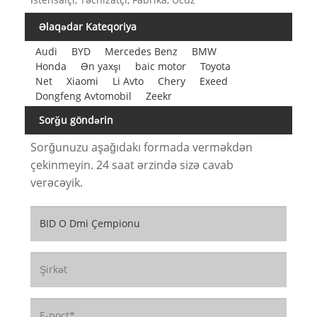
Əlaqədar Kateqoriya
Audi
BYD
Mercedes Benz
BMW
Honda
Ən yaxşı
baic motor
Toyota
Net
Xiaomi
Li Avto
Chery
Exeed
Dongfeng Avtomobil
Zeekr
Sorğu göndərin
Sorğunuzu aşağıdakı formada verməkdən
çekinmeyin. 24 saat ərzində sizə cavab
verəcəyik.