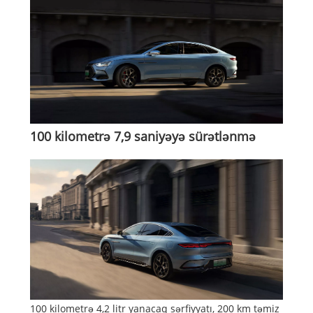
100 kilometrə 7,9 saniyəyə sürətlənmə
100 kilometrə 4,2 litr yanacaq sərfiyyatı, 200 km təmiz