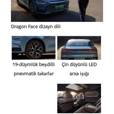
Dragon Face dizayn dili
Çin düyünlü LED
19-düymlük beşdilli
arxa işığı
pnevmatik təkərlər