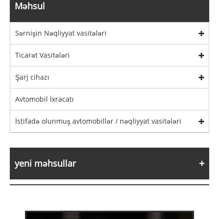
Məhsul
Sərnişin Nəqliyyat vasitələri
Ticarət Vasitələri
Şarj cihazı
Avtomobil İxracatı
İstifadə olunmuş avtomobillər / nəqliyyat vasitələri
yeni məhsullar