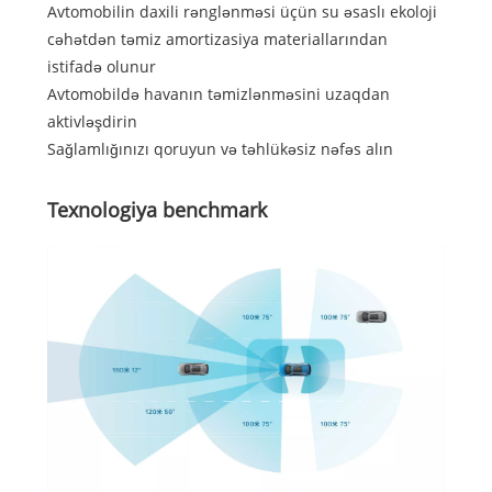
Avtomobilin daxili rənglənməsi üçün su əsaslı ekoloji
cəhətdən təmiz amortizasiya materiallarından
istifadə olunur
Avtomobildə havanın təmizlənməsini uzaqdan
aktivləşdirin
Sağlamlığınızı qoruyun və təhlükəsiz nəfəs alın
Texnologiya benchmark