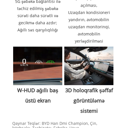
5G şəbəkə bağlantısı ilə
açılması,
təchiz edilmiş şəbəkə
Uzaqdan kondisioneri
sürəti daha sürətli və
yandırın, avtomobilin
gecikmə daha azdır;
uzaqdan monitorinqi,
Ağıllı səs qarşılıqlılığı
avtomobilin
yerləşdirilməsi
3D holoqrafik şəffaf
W-HUD ağıllı baş
görüntüləmə
üstü ekran
sistemi
Qaynar Teqlər: BYD Han Dmi Champion, Çin,
İstehsalçı, Təchizatçı, Fabrika, Ucuz