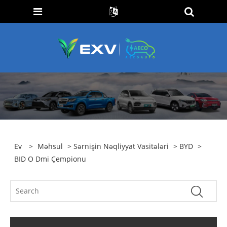
Ev
>
Məhsul
>
Sərnişin Nəqliyyat Vasitələri
>
BYD
>
BID O Dmi Çempionu