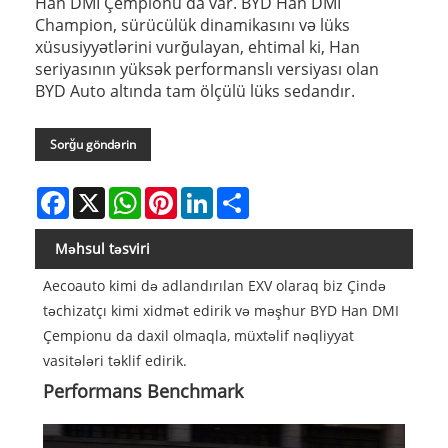
Han DMI Çempionu da var. BYD Han DMI
Champion, sürücülük dinamikasını və lüks
xüsusiyyətlərini vurğulayan, ehtimal ki, Han
seriyasının yüksək performanslı versiyası olan
BYD Auto altında tam ölçülü lüks sedandır.
Sorğu göndərin
Facebook
X
WhatsApp
Pinterest
LinkedIn
Share
Məhsul təsviri
Aecoauto kimi də adlandırılan EXV olaraq biz Çində
təchizatçı kimi xidmət edirik və məşhur BYD Han DMI
Çempionu da daxil olmaqla, müxtəlif nəqliyyat
vasitələri təklif edirik.
Performans Benchmark