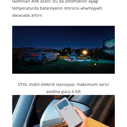
təxminən 40% azalır, bu da avtomobilin aşağı
temperaturda batareyanın ömrünü əhəmiyyətli
dərəcədə artırır.
VTOL mobil elektrik stansiyası: maksimum xarici
axıdma gücü 6 kVt