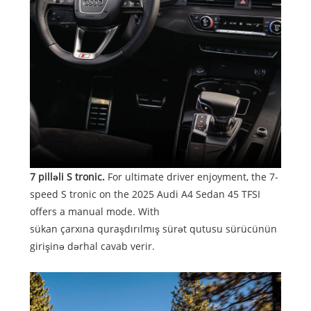
7 pilləli S tronic.
For ultimate driver enjoyment, the 7-
speed S tronic on the 2025 Audi A4 Sedan 45 TFSI
offers a manual mode. With
sükan çarxına quraşdırılmış sürət qutusu sürücünün
girişinə dərhal cavab verir.