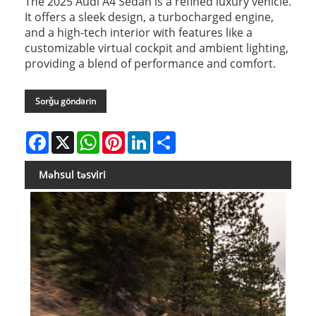
The 2025 Audi A4 Sedan is a refined luxury vehicle.
It offers a sleek design, a turbocharged engine,
and a high-tech interior with features like a
customizable virtual cockpit and ambient lighting,
providing a blend of performance and comfort.
Sorğu göndərin
Facebook
X
WhatsApp
Pinterest
LinkedIn
Share
Məhsul təsviri