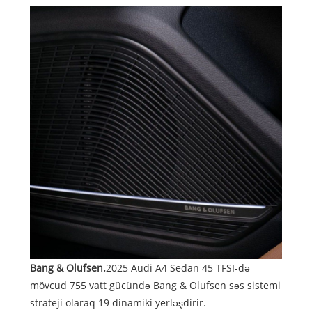
Bang & Olufsen.
2025 Audi A4 Sedan 45 TFSI-də
mövcud 755 vatt gücündə Bang & Olufsen səs sistemi
strateji olaraq 19 dinamiki yerləşdirir.