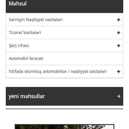
Məhsul
Sərnişin Nəqliyyat vasitələri
Ticarət Vasitələri
Şarj cihazı
Avtomobil İxracatı
İstifadə olunmuş avtomobillər / nəqliyyat vasitələri
yeni məhsullar