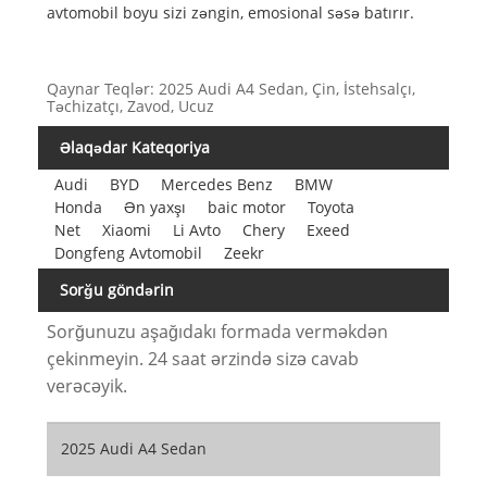
avtomobil boyu sizi zəngin, emosional səsə batırır.
Qaynar Teqlər: 2025 Audi A4 Sedan, Çin, İstehsalçı,
Təchizatçı, Zavod, Ucuz
Əlaqədar Kateqoriya
Audi
BYD
Mercedes Benz
BMW
Honda
Ən yaxşı
baic motor
Toyota
Net
Xiaomi
Li Avto
Chery
Exeed
Dongfeng Avtomobil
Zeekr
Sorğu göndərin
Sorğunuzu aşağıdakı formada verməkdən
çekinmeyin. 24 saat ərzində sizə cavab
verəcəyik.