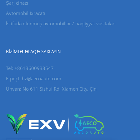
Şarj cihazı
Avtomobil İxracatı
İstifadə olunmuş avtomobillər / nəqliyyat vasitələri
BIZIMLƏ ƏLAQƏ SAXLAYIN
Tel: +8613600933547
E-poçt:
hz@aecoauto.com
Ünvan: No 611 Sishui Rd, Xiamen City, Çin