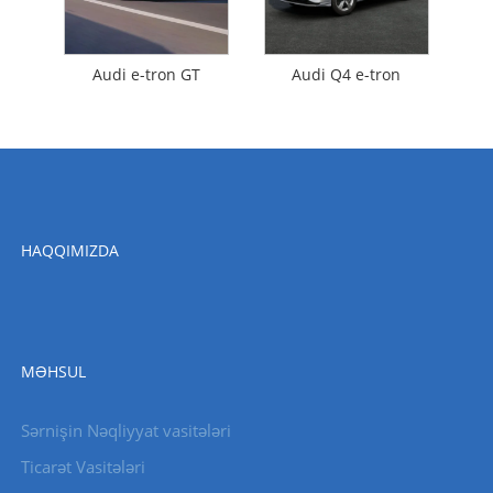
Audi e-tron GT
Audi Q4 e-tron
HAQQIMIZDA
MƏHSUL
Sərnişin Nəqliyyat vasitələri
Ticarət Vasitələri