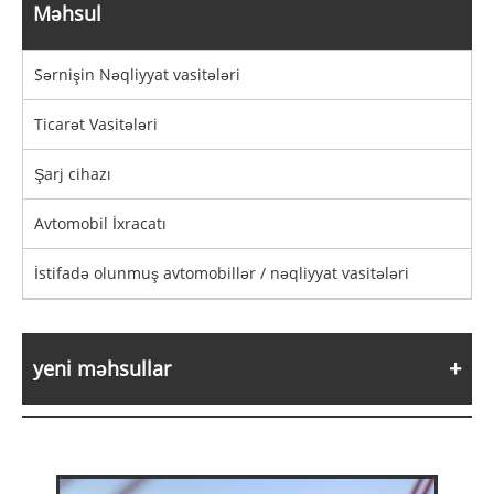
Məhsul
Sərnişin Nəqliyyat vasitələri
Ticarət Vasitələri
Şarj cihazı
Avtomobil İxracatı
İstifadə olunmuş avtomobillər / nəqliyyat vasitələri
yeni məhsullar