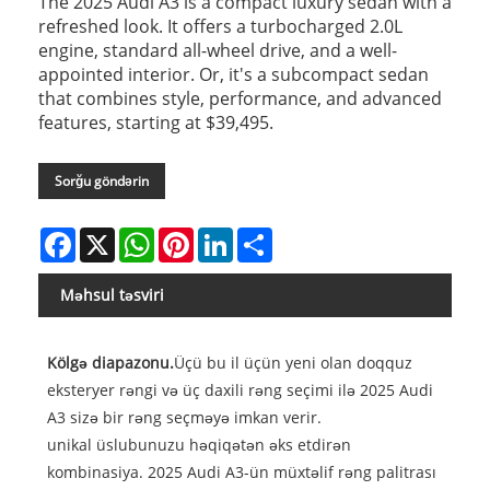
The 2025 Audi A3 is a compact luxury sedan with a
refreshed look. It offers a turbocharged 2.0L
engine, standard all-wheel drive, and a well-
appointed interior. Or, it's a subcompact sedan
that combines style, performance, and advanced
features, starting at $39,495.
Sorğu göndərin
Facebook
X
WhatsApp
Pinterest
LinkedIn
Share
Məhsul təsviri
Kölgə diapazonu.
Üçü bu il üçün yeni olan doqquz
eksteryer rəngi və üç daxili rəng seçimi ilə 2025 Audi
A3 sizə bir rəng seçməyə imkan verir.
unikal üslubunuzu həqiqətən əks etdirən
kombinasiya. 2025 Audi A3-ün müxtəlif rəng palitrası