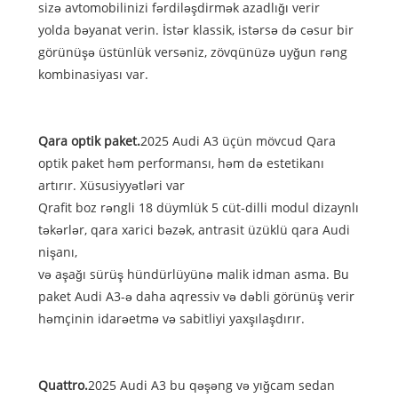
sizə avtomobilinizi fərdiləşdirmək azadlığı verir
yolda bəyanat verin. İstər klassik, istərsə də cəsur bir
görünüşə üstünlük versəniz, zövqünüzə uyğun rəng
kombinasiyası var.
Qara optik paket.
2025 Audi A3 üçün mövcud Qara
optik paket həm performansı, həm də estetikanı
artırır. Xüsusiyyətləri var
Qrafit boz rəngli 18 düymlük 5 cüt-dilli modul dizaynlı
təkərlər, qara xarici bəzək, antrasit üzüklü qara Audi
nişanı,
və aşağı sürüş hündürlüyünə malik idman asma. Bu
paket Audi A3-ə daha aqressiv və dəbli görünüş verir
həmçinin idarəetmə və sabitliyi yaxşılaşdırır.
Quattro.
2025 Audi A3 bu qəşəng və yığcam sedan