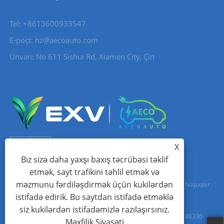
Tel: +8613600933547
E-poçt:
hz@aecoauto.com
Ünvan: No 611 Sishui Rd, Xiamen City, Çin
X
Biz sizə daha yaxşı baxış təcrübəsi təklif
etmək, sayt trafikini təhlil etmək və
məzmunu fərdiləşdirmək üçün kukilərdən
Copyright © 2024 Xiamen Aecoauto Technology Co., Ltd. Bütün hüquqlar
istifadə edirik. Bu saytdan istifadə etməklə
qorunur.
siz kukilərdən istifadəmizlə razılaşırsınız.
SAYTIN TEXNİKİ DƏSTƏK:
TIANYU ŞƏBƏKƏSİ
jak Lin:+86-15559188336
Məxfilik Siyasəti