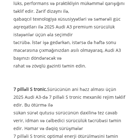
lüks, performans və praktikliyin mükəmməl qarışığını
təklif edir. Zərif dizaynı ilə,
qabaqcıl texnologiya xüsusiyyətləri və səmərəli güc
aqreqatları ilə 2025 Audi A3 premium sürücülük
istəyənlər üçün əla seçimdir
təcrübə. İstər işə gedərkən, istərsə də həftə sonu
macərasına çıxmağınızdan asılı olmayaraq, Audi A3
başınızı döndərəcək və
rahat və zövqlü gəzinti təmin edin.
7 pilləli S tronic.
Sürücünün ani həzz alması üçün
2025 Audi A3-də 7 pilləli S tronic mexaniki rejim təklif
edir. Bu ötürmə ilə
sükan sürət qutusu sürücünün daxilinə tez cavab
verir, idman və cəlbedici sürücülük təcrübəsi təmin
edir. Hamar və dəqiq sürüşmələr
7 pilləli S tronic optimal enerji ötürülməsini təmin