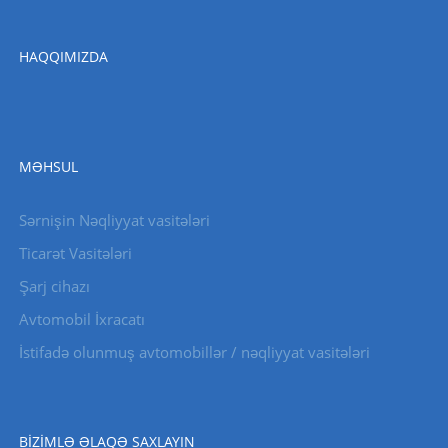
HAQQIMIZDA
MƏHSUL
Sərnişin Nəqliyyat vasitələri
Ticarət Vasitələri
Şarj cihazı
Avtomobil İxracatı
İstifadə olunmuş avtomobillər / nəqliyyat vasitələri
BIZIMLƏ ƏLAQƏ SAXLAYIN