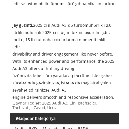
edir və avtomobilin ümumi sürüş dinamikasını artırır.
J
ey gəzinti.
2025-ci il Audi A3-də turbomühərrikli 2,0
litrlik mühərrik 2025-ci il üçün təkmilləşdirilmişdir.
İndi o, 15 lb-fut daha çox fırlanma momenti təklif
edir.
drivability and driver engagement like never before.
With its enhanced power and performance, the 2025
Audi A3 offers a thrilling driving
üzünüzdə təbəssüm yaradacaq təcrübə. İstər şəhər
küçələrində gəzirsinizsə, istərsə də magistral yolda
səyahət edirsinizsə, Audi A3
engine delivers smooth and responsive acceleration.
Qaynar Teqlər: 2025 Audi A3, Çin, İstehsalçı,
Təchizatçı, Zavod, Ucuz
Əlaqədar Kateqoriya
Audi
BYD
Mercedes Benz
BMW